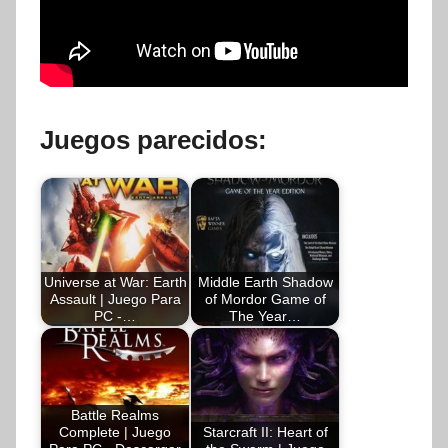
Juegos parecidos:
Universe at War: Earth
Middle Earth Shadow
Assault | Juego Para
of Mordor Game of
PC -…
The Year…
Battle Realms
Complete | Juego
Starcraft II: Heart of