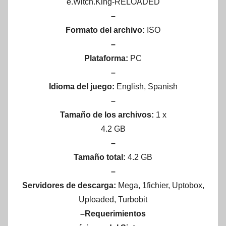
e.Witch.King-RELOADED
–
Formato del archivo:
ISO
–
Plataforma:
PC
–
Idioma del juego:
English, Spanish
–
Tamaño de los archivos:
1 x
4.2 GB
–
Tamaño total:
4.2 GB
–
Servidores de descarga:
Mega, 1fichier, Uptobox,
Uploaded, Turbobit
–Requerimientos