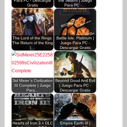
Para PC - Descargar
the Swarm | Juego
Gratis
Para PC -…
The Lord of the Rings:
Battle Isle: Platinum |
The Return of the King
Juego Para PC -
|…
Descargar Gratis
Sid Meier’s Civilization
Beyond Good And Evil
III Complete | Juego
| Juego Para PC -
Para…
Descargar Gratis
Hearts of Iron 3 + DLC
Empire Earth III |