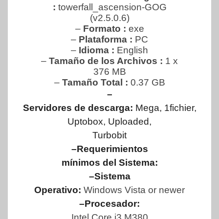
:
towerfall_ascension-GOG
(v2.5.0.6)
–
Formato :
exe
–
Plataforma :
PC
–
Idioma :
English
–
Tamaño de los Archivos :
1 x
376 MB
–
Tamaño Total
:
0.37 GB
–
Servidores de descarga:
Mega, 1fichier,
Uptobox, Uploaded,
Turbobit
–Requerimientos
mínimos del Sistema:
–Sistema
Operativo:
Windows Vista or newer
–Procesador:
Intel Core i3 M380