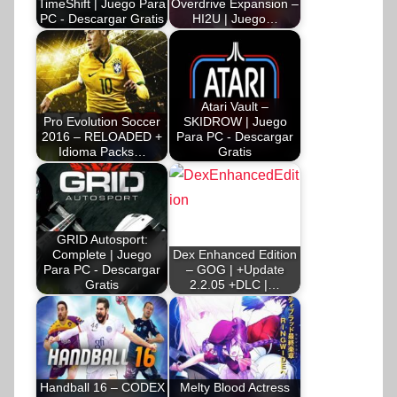
TimeShift | Juego Para
Overdrive Expansion –
PC - Descargar Gratis
HI2U | Juego…
Atari Vault –
Pro Evolution Soccer
SKIDROW | Juego
2016 – RELOADED +
Para PC - Descargar
Idioma Packs…
Gratis
GRID Autosport:
Complete | Juego
Dex Enhanced Edition
Para PC - Descargar
– GOG | +Update
Gratis
2.2.05 +DLC |…
Handball 16 – CODEX
Melty Blood Actress