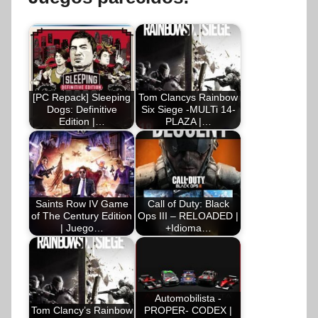
[PC Repack] Sleeping
Tom Clancys Rainbow
Dogs: Definitive
Six Siege -MULTi 14-
Edition |…
PLAZA |…
Saints Row IV Game
Call of Duty: Black
of The Century Edition
Ops III – RELOADED |
| Juego…
+Idioma…
Automobilista -
Tom Clancy’s Rainbow
PROPER- CODEX |