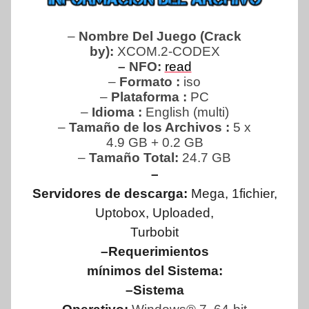
–
Nombre Del Juego (Crack
by):
XCOM.2-CODEX
– NFO:
read
–
Formato :
iso
–
Plataforma :
PC
–
Idioma :
English (multi)
–
Tamaño de los Archivos :
5 x
4.9 GB + 0.2 GB
–
Tamaño Total:
24.7 GB
–
Servidores de descarga:
Mega, 1fichier,
Uptobox, Uploaded,
Turbobit
–Requerimientos
mínimos del Sistema:
–Sistema