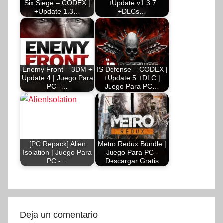
Six Siege – CODEX |
+Update v1.3.7
+Update 1.3…
+DLCs…
Enemy Front – 3DM +
IS Defense – CODEX |
Update 4 | Juego Para
+Update 5 +DLC |
PC -…
Juego Para PC…
[PC Repack] Alien
Metro Redux Bundle |
Isolation | Juego Para
Juego Para PC -
PC -…
Descargar Gratis
Deja un comentario