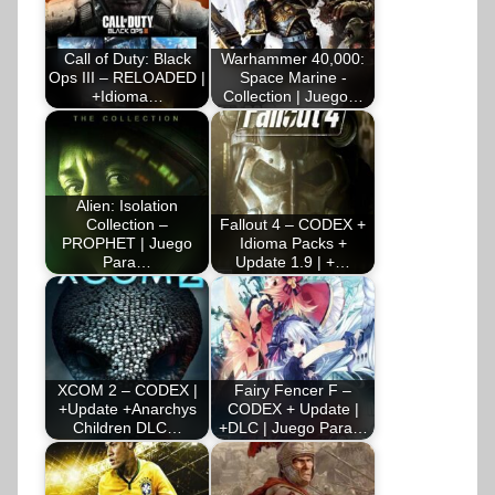
Call of Duty: Black
Warhammer 40,000:
Ops III – RELOADED |
Space Marine -
+Idioma…
Collection | Juego…
Alien: Isolation
Collection –
Fallout 4 – CODEX +
PROPHET | Juego
Idioma Packs +
Para…
Update 1.9 | +…
XCOM 2 – CODEX |
Fairy Fencer F –
+Update +Anarchys
CODEX + Update |
Children DLC…
+DLC | Juego Para…