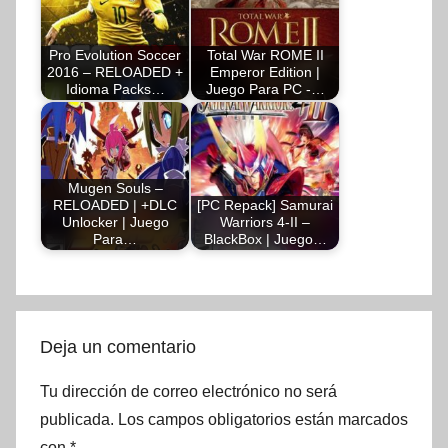
Pro Evolution Soccer
Total War ROME II
2016 – RELOADED +
Emperor Edition |
Idioma Packs…
Juego Para PC -…
Mugen Souls –
RELOADED | +DLC
[PC Repack] Samurai
Unlocker | Juego
Warriors 4-II –
Para…
BlackBox | Juego…
Deja un comentario
Tu dirección de correo electrónico no será
publicada.
Los campos obligatorios están marcados
con
*