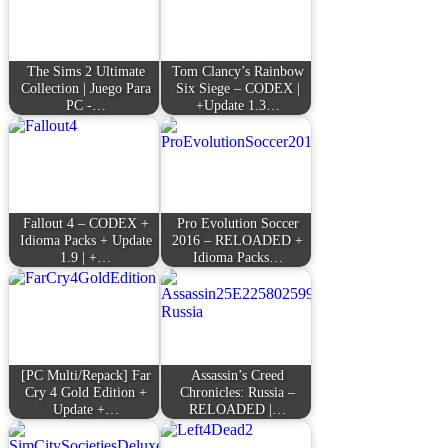
The Sims 2 Ultimate
Tom Clancy’s Rainbow
Collection | Juego Para
Six Siege – CODEX |
PC -…
+Update 1.3…
Fallout 4 – CODEX +
Pro Evolution Soccer
Idioma Packs + Update
2016 – RELOADED +
1.9 | +…
Idioma Packs…
[PC Multi/Repack] Far
Assassin’s Creed
Cry 4 Gold Edition +
Chronicles: Russia –
Update +…
RELOADED |…