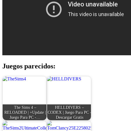
Juegos parecidos:
The Sims 4 –
HELLDIVERS –
RELOADED | +Update |
CODEX | Juego Para PC -
Juego Para PC -…
Descargar Gratis