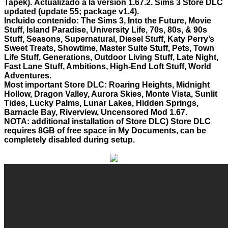
Tapek).
Actualizado a la versión 1.67.2. Sims 3 Store DLC
updated (update 55; package v1.4).
Incluido contenido: The Sims 3, Into the Future, Movie
Stuff, Island Paradise, University Life, 70s, 80s, & 90s
Stuff, Seasons, Supernatural, Diesel Stuff, Katy Perry’s
Sweet Treats, Showtime, Master Suite Stuff, Pets, Town
Life Stuff, Generations, Outdoor Living Stuff, Late Night,
Fast Lane Stuff, Ambitions, High-End Loft Stuff, World
Adventures.
Most important Store DLC: Roaring Heights, Midnight
Hollow, Dragon Valley, Aurora Skies, Monte Vista, Sunlit
Tides, Lucky Palms, Lunar Lakes, Hidden Springs,
Barnacle Bay, Riverview, Uncensored Mod 1.67.
NOTA: additional installation of Store DLC) Store DLC
requires 8GB of free space in My Documents, can be
completely disabled during setup.