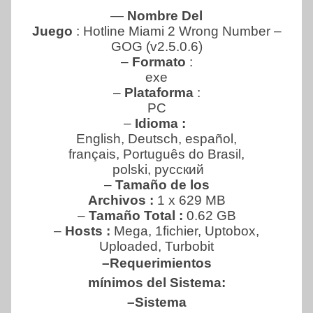
—
Nombre Del
Juego
: Hotline Miami 2 Wrong Number –
GOG (v2.5.0.6)
–
Formato
:
exe
–
Plataforma
:
PC
–
Idioma :
English, Deutsch, español,
français, Português do Brasil,
polski, русский
–
Tamaño de los
Archivos :
1 x 629 MB
–
Tamaño Total :
0.62 GB
–
Hosts :
Mega, 1fichier, Uptobox,
Uploaded, Turbobit
–Requerimientos
mínimos del Sistema:
–Sistema