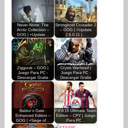
Never Alone: The
Stronghold Crusader 2
Arctic Collection –
– GOG | +Update
GOG | +Update…
2.6.0.11 |…
Ziggurat – GOG |
Crysis Warhead |
Juego Para PC -
Juego Para PC -
Descargar Gratis
Descargar Gratis
Baldur’s Gate :
FIFA 15 Ultimate Team
Enhanced Edition –
Edition – CPY | Juego
GOG | +Siege of…
Para PC…