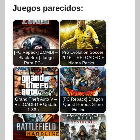
Juegos parecidos:
[PC Repack] ZOMBI –
Pro Evolution Soccer
Black Box | Juego
2016 – RELOADED +
Para PC -…
Idioma Packs…
Grand Theft Auto V –
[PC Repack] Dragon
RELOADED + Update
Quest Heroes Slime
1.36 +…
Edition –…