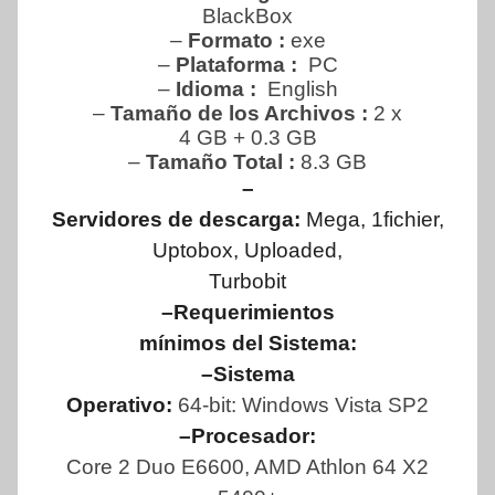
BlackBox
–
Formato :
exe
–
Plataforma :
PC
–
Idioma :
English
–
Tamaño de los Archivos :
2 x
4 GB + 0.3 GB
–
Tamaño Total :
8.3 GB
–
Servidores de descarga:
Mega, 1fichier,
Uptobox, Uploaded,
Turbobit
–Requerimientos
mínimos del Sistema:
–Sistema
Operativo:
64-bit: Windows Vista SP2
–Procesador:
Core 2 Duo E6600, AMD Athlon 64 X2