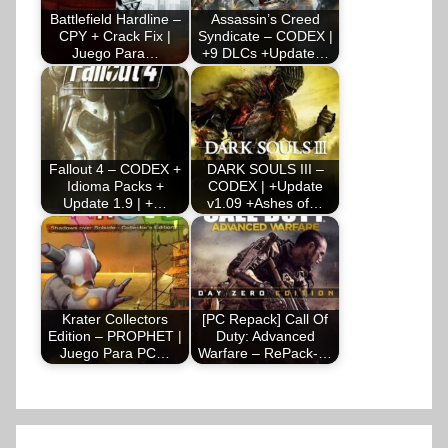
Battlefield Hardline –
Assassin’s Creed
CPY + Crack Fix |
Syndicate – CODEX |
Juego Para…
+9 DLCs +Update…
Fallout 4 – CODEX +
DARK SOULS III –
Idioma Packs +
CODEX | +Update
Update 1.9 | +…
v1.09 +Ashes of…
Krater Collectors
[PC Repack] Call Of
Edition – PROPHET |
Duty: Advanced
Juego Para PC…
Warfare – RePack-…