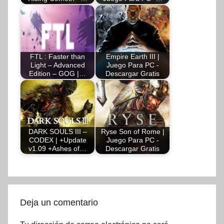
FTL : Faster than
Empire Earth III |
Light – Advanced
Juego Para PC -
Edition – GOG |…
Descargar Gratis
DARK SOULS III –
Ryse Son of Rome |
CODEX | +Update
Juego Para PC -
v1.09 +Ashes of…
Descargar Gratis
Deja un comentario