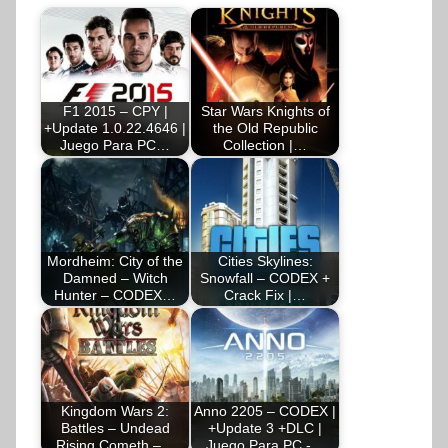
F1 2015 – CPY |
Star Wars Knights of
+Update 1.0.22.4646 |
the Old Republic
Juego Para PC…
Collection |…
Mordheim: City of the
Cities Skylines:
Damned – Witch
Snowfall – CODEX +
Hunter – CODEX…
Crack Fix |…
Kingdom Wars 2:
Anno 2205 – CODEX |
Battles – Undead
+Update 3 +DLC |
Rising Cometh –…
Juego Para PC -…