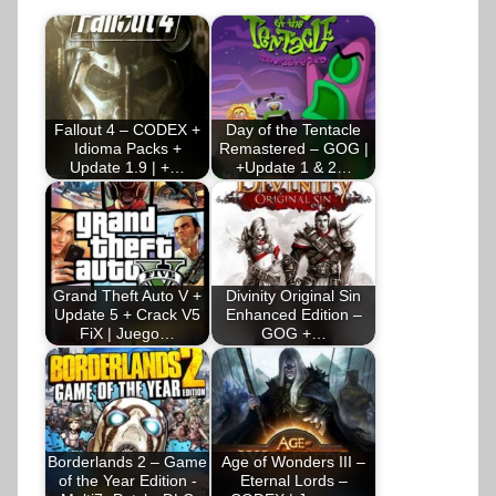
Fallout 4 – CODEX +
Day of the Tentacle
Idioma Packs +
Remastered – GOG |
Update 1.9 | +…
+Update 1 & 2…
Grand Theft Auto V +
Divinity Original Sin
Update 5 + Crack V5
Enhanced Edition –
FiX | Juego…
GOG +…
Borderlands 2 – Game
Age of Wonders III –
of the Year Edition -
Eternal Lords –