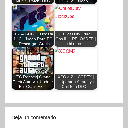
Multi7- Patch- DLC
CODEX | Juego…
FEZ – GOG | +Update
Call of Duty: Black
1.12 | Juego Para PC
Ops III – RELOADED |
- Descargar Gratis
+Idioma…
[PC Repack] Grand
XCOM 2 – CODEX |
Theft Auto V + Update
+Update +Anarchys
5 + Crack V5…
Children DLC…
Deja un comentario