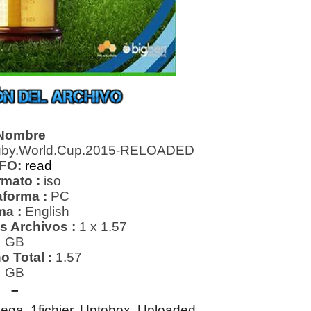
Nombre
by.World.Cup.2015-RELOADED
FO:
read
mato :
iso
aforma :
PC
ma :
English
s Archivos :
1 x 1.57
GB
o Total
:
1.57
GB
–
ega, 1fichier, Uptobox, Uploaded,