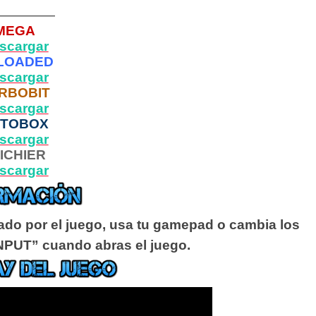
—————
MEGA
scargar
LOADED
scargar
RBOBIT
scargar
PTOBOX
scargar
ICHIER
scargar
tado por el juego, usa tu gamepad o cambia los
INPUT” cuando abras el juego.