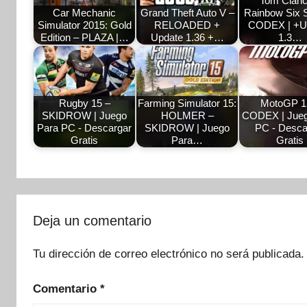
Tom Clanc
Car Mechanic
Grand Theft Auto V –
Rainbow Six S
Simulator 2015: Gold
RELOADED +
CODEX | +U
Edition – PLAZA |…
Update 1.36 +…
1.3…
Rugby 15 –
Farming Simulator 15:
MotoGP 1
SKIDROW | Juego
HOLMER –
CODEX | Jueg
Para PC - Descargar
SKIDROW | Juego
PC - Desca
Gratis
Para…
Gratis
Deja un comentario
Tu dirección de correo electrónico no será publicada.
Comentario
*