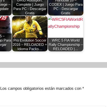
y’s
GRID Autosport:
Handball 16 –
iege –
Complete | Juego
CODEX | Juego Para
pdate
Para PC - Descargar
PC - Descargar
Gratis
Gratis
5 –
o Para
Pro Evolution Soccer
WRC 5 FIA World
rgar
2016 – RELOADED +
Rally Championship –
Idioma Packs…
RELOADED |…
Los campos obligatorios están marcados con
*