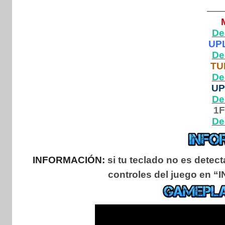
—
De
UP
De
TU
De
U
De
1F
De
INFORMACIÓN:
si tu teclado no es detec
controles del juego en “