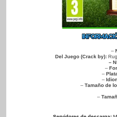
–
Del Juego (Crack by):
Rug
– N
–
For
–
Plat
–
Idio
–
Tamaño de lo
–
Tamañ
Servidores de descarga:
M