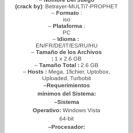
(crack by)
: Betrayer-MULTi7-PROPHET
–
Formato
:
iso
–
Plataforma
:
PC
–
Idioma :
EN/FR/DE/IT/ES/RU/HU
–
Tamaño de los Archivos
:
1 x 2.6 GB
–
Tamaño Total :
2.6 GB
–
Hosts :
Mega, 1fichier, Uptobox,
Uploaded, Turbobit
–Requerimientos
mínimos del Sistema:
–Sistema
Operativo:
Windows Vista
64-bit
–Procesador: