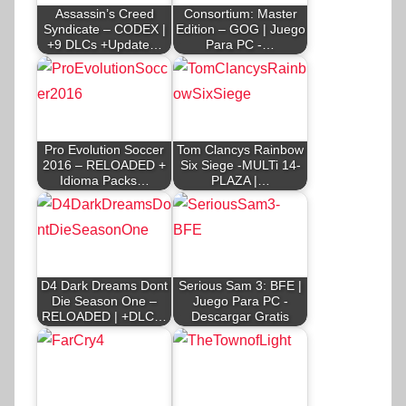
Assassin’s Creed
Consortium: Master
Syndicate – CODEX |
Edition – GOG | Juego
+9 DLCs +Update…
Para PC -…
Pro Evolution Soccer
Tom Clancys Rainbow
2016 – RELOADED +
Six Siege -MULTi 14-
Idioma Packs…
PLAZA |…
D4 Dark Dreams Dont
Serious Sam 3: BFE |
Die Season One –
Juego Para PC -
RELOADED | +DLC…
Descargar Gratis