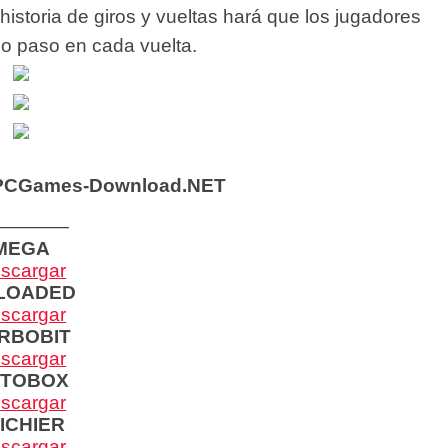
 historia de giros y vueltas hará que los jugadores
mo paso en cada vuelta.
PCGames-Download.NET
————
MEGA
scargar
LOADED
scargar
RBOBIT
scargar
PTOBOX
scargar
ICHIER
scargar