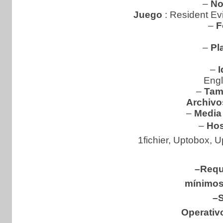
–
No
Juego
: Resident Ev
–
F
–
Pl
–
I
Engl
–
Tam
Archivo
–
Media 
–
Hos
1fichier, Uptobox, U
–Requ
mínimos
–S
Operativ