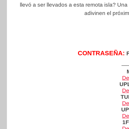
llevó a ser llevados a esta remota isla? Una
adivinen el próxi
CONTRASEÑA:
—
De
UP
De
TU
De
U
De
1F
De