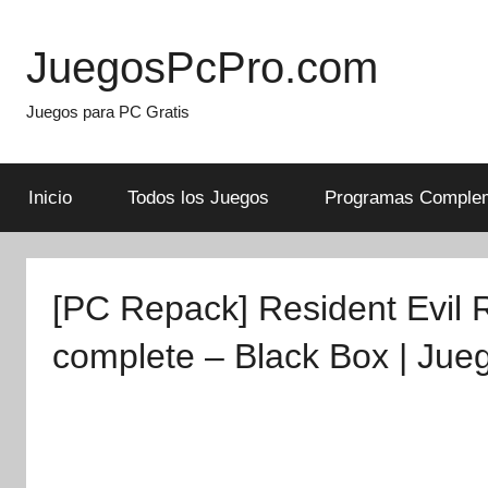
Skip
to
JuegosPcPro.com
content
Juegos para PC Gratis
Inicio
Todos los Juegos
Programas Complem
[PC Repack] Resident Evil R
complete – Black Box | Jue