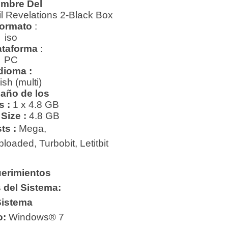
mbre Del
il Revelations 2-Black Box
ormato
:
iso
ataforma
:
PC
dioma :
ish (multi)
año de los
s :
1 x 4.8 GB
Size :
4.8 GB
ts :
Mega,
ploaded, Turbobit, Letitbit
erimientos
 del Sistema:
istema
o:
Windows® 7