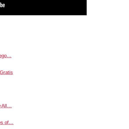
uego…
Gratis
 +All…
es of…