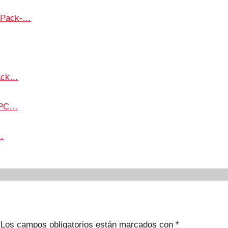
RePack-…
lack…
a PC…
…
Los campos obligatorios están marcados con
*