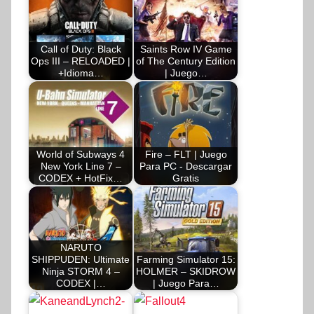
Call of Duty: Black
Saints Row IV Game
Ops III – RELOADED |
of The Century Edition
+Idioma…
| Juego…
World of Subways 4
Fire – FLT | Juego
New York Line 7 –
Para PC - Descargar
CODEX + HotFix…
Gratis
NARUTO
SHIPPUDEN: Ultimate
Farming Simulator 15:
Ninja STORM 4 –
HOLMER – SKIDROW
CODEX |…
| Juego Para…