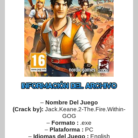
–
Nombre Del Juego
(Crack by):
Jack.Keane.2-The.Fire.Within-
GOG
–
Formato :
.exe
–
Plataforma :
PC
–
Idiomas del Juego :
English