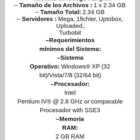
–
Tamaño de los Archivos :
1 x 2.34 GB
–
Tamaño Total:
2.34 GB
–
Servidores :
Mega, 1fichier, Uptobox,
Uploaded,
Turbobit
–Requerimientos
mínimos del Sistema:
–Sistema
Operativo:
Windows® XP (32
bit)/Vista/7/8 (32/64 bit)
–Procesador:
Intel
Pentium IV® @ 2.8 GHz or comparable
Procesador with SSE3
–Memoria
RAM:
2 GB RAM