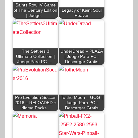
Saints Row IV Game
of The Century Edition
Legacy of Kain: Soul
| Juego…
Reaver
The Settlers 3
UnderDread – PLAZA
Ultimate Collection |
| Juego Para PC -
Juego Para PC -…
Descargar Gratis
Pro Evolution Soccer
To the Moon – GOG |
2016 – RELOADED +
Juego Para PC -
Idioma Packs…
Descargar Gratis