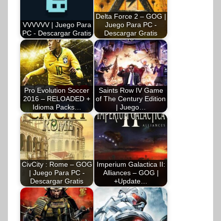
Delta Force 2 – GOG |
VVVVVV | Juego Para
Juego Para PC -
PC - Descargar Gratis
Descargar Gratis
Pro Evolution Soccer
Saints Row IV Game
2016 – RELOADED +
of The Century Edition
Idioma Packs…
| Juego…
CivCity : Rome – GOG
Imperium Galactica II:
| Juego Para PC -
Alliances – GOG |
Descargar Gratis
+Update…