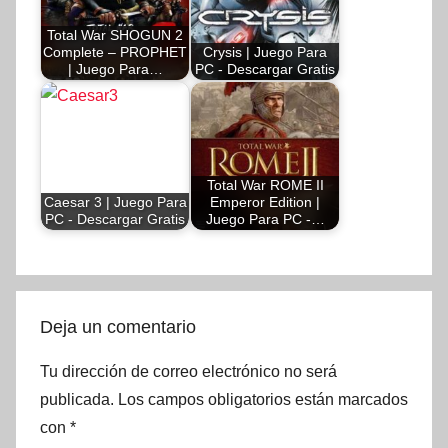
Total War SHOGUN 2
Complete – PROPHET
Crysis | Juego Para
| Juego Para…
PC - Descargar Gratis
Total War ROME II
Caesar 3 | Juego Para
Emperor Edition |
PC - Descargar Gratis
Juego Para PC -…
Deja un comentario
Tu dirección de correo electrónico no será
publicada.
Los campos obligatorios están marcados
con
*