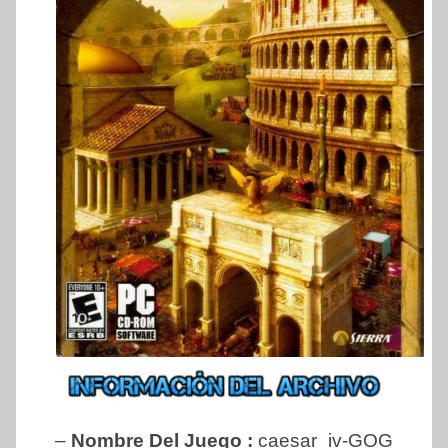
–
Nombre Del Juego :
caesar_iv-GOG